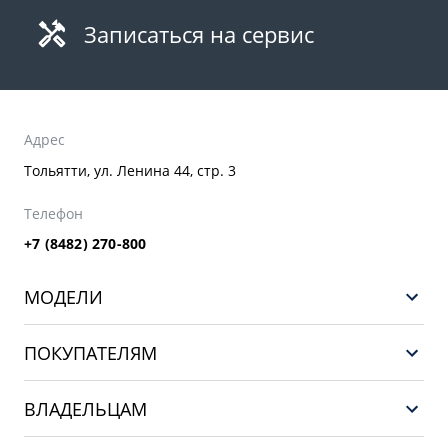
Записаться на сервис
Адрес
Тольятти, ул. Ленина 44, стр. 3
Телефон
+7 (8482) 270-800
МОДЕЛИ
GEELY EX5 ГИБРИД
ПОКУПАТЕЛЯМ
НОВЫЙ COOLRAY
Выбор и покупка
EX5
ВЛАДЕЛЬЦАМ
Финансы и услуги
PREFACE
Сервис