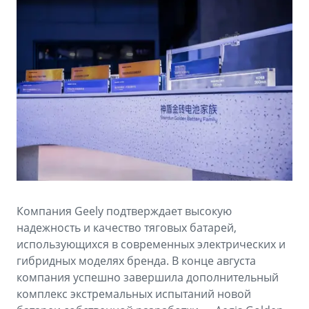
Аксессуары
Советы по эксплуатации
Зарядные устройства
Спецпредложения
OKAVANGO
MONJARO
ФИНАНСЫ И УСЛУГИ
ПОДДЕРЖКА
от 3 429 990 ₽*
от 4 349 990 ₽*
Автокредит
Помощь на дорогах
Расчет КАСКО
Гарантия Geely
PREFACE
GEELY EX5
Страхование
Сервисная книжка
от 3 079 990 ₽*
от 3 769 990 ₽*
GEELY Лизинг
Вопросы и ответы
Компания Geely подтверждает высокую
надежность и качество тяговых батарей,
использующихся в современных электрических и
гибридных моделях бренда. В конце августа
компания успешно завершила дополнительный
комплекс экстремальных испытаний новой