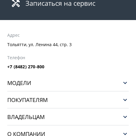
Записаться на сервис
Адрес
Тольятти, ул. Ленина 44, стр. 3
Телефон
+7 (8482) 270-800
МОДЕЛИ
GEELY EX5 ГИБРИД
ПОКУПАТЕЛЯМ
НОВЫЙ COOLRAY
Выбор и покупка
EX5
ВЛАДЕЛЬЦАМ
Финансы и услуги
PREFACE
Сервис
О КОМПАНИИ