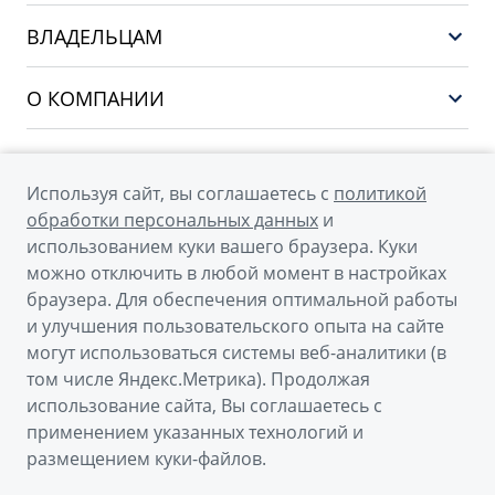
Выбор и покупка
EX5
ВЛАДЕЛЬЦАМ
Финансы и услуги
PREFACE
Сервис
О КОМПАНИИ
CITYRAY
Поддержка
О бренде GEELY
ATLAS
О дилерском центре
OKAVANGO
Используя сайт, вы соглашаетесь с
политикой
Мы в соцсетях
Новости
обработки персональных данных
и
MONJARO
использованием куки вашего браузера. Куки
Наша команда
Архивные модели
можно отключить в любой момент в настройках
Правовая информация
браузера. Для обеспечения оптимальной работы
и улучшения пользовательского опыта на сайте
Контакты
© 2026
могут использоваться системы веб-аналитики (в
том числе Яндекс.Метрика). Продолжая
Официальный сайт Geely в России
использование сайта, Вы соглашаетесь с
Политика обработки персональных данных
применением указанных технологий и
размещением куки-файлов.
Правовая информация