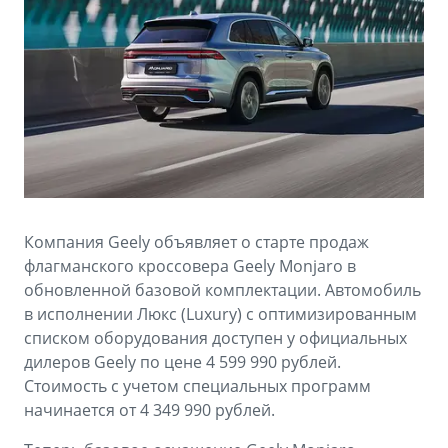
Аксессуары
Советы по эксплуатации
Зарядные устройства
Спецпредложения
OKAVANGO
MONJARO
ФИНАНСЫ И УСЛУГИ
ПОДДЕРЖКА
от 3 429 990 ₽*
от 4 349 990 ₽*
Автокредит
Помощь на дорогах
Расчет КАСКО
Гарантия Geely
PREFACE
GEELY EX5
Страхование
Сервисная книжка
Компания Geely объявляет о старте продаж
от 3 079 990 ₽*
от 3 769 990 ₽*
флагманского кроссовера Geely Monjaro в
GEELY Лизинг
Вопросы и ответы
обновленной базовой комплектации. Автомобиль
в исполнении Люкс (Luxury) с оптимизированным
списком оборудования доступен у официальных
дилеров Geely по цене 4 599 990 рублей.
Стоимость с учетом специальных программ
начинается от 4 349 990 рублей.