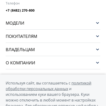
Телефон
+7 (8482) 270-800
МОДЕЛИ
GEELY EX5 ГИБРИД
ПОКУПАТЕЛЯМ
НОВЫЙ COOLRAY
Выбор и покупка
EX5
ВЛАДЕЛЬЦАМ
Финансы и услуги
PREFACE
Сервис
О КОМПАНИИ
CITYRAY
Поддержка
О бренде GEELY
ATLAS
О дилерском центре
OKAVANGO
Используя сайт, вы соглашаетесь с
политикой
Мы в соцсетях
Новости
обработки персональных данных
и
MONJARO
использованием куки вашего браузера. Куки
Наша команда
Архивные модели
можно отключить в любой момент в настройках
Правовая информация
браузера. Для обеспечения оптимальной работы