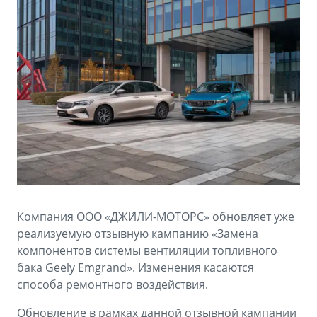
Аксессуары
Советы по эксплуатации
Зарядные устройства
Спецпредложения
OKAVANGO
MONJARO
ФИНАНСЫ И УСЛУГИ
ПОДДЕРЖКА
от 3 429 990 ₽*
от 4 349 990 ₽*
Автокредит
Помощь на дорогах
Расчет КАСКО
Гарантия Geely
PREFACE
GEELY EX5
Страхование
Сервисная книжка
от 3 079 990 ₽*
от 3 769 990 ₽*
GEELY Лизинг
Вопросы и ответы
Компания ООО «ДЖИ́ЛИ-МОТОРС» обновляет уже
реализуемую отзывную кампанию «Замена
компонентов системы вентиляции топливного
бака Geely Emgrand». Изменения касаются
способа ремонтного воздействия.
Обновление в рамках данной отзывной кампании