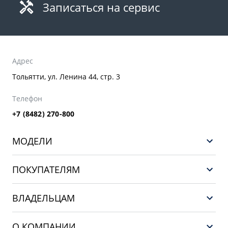
Записаться на сервис
Адрес
Тольятти, ул. Ленина 44, стр. 3
Телефон
+7 (8482) 270-800
МОДЕЛИ
GEELY EX5 ГИБРИД
ПОКУПАТЕЛЯМ
НОВЫЙ COOLRAY
Выбор и покупка
EX5
ВЛАДЕЛЬЦАМ
Финансы и услуги
PREFACE
Сервис
О КОМПАНИИ